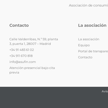
Asociación de consumid
Contacto
La asociación
Calle Valderribas, N.º 59, planta
La asociación
3, puerta 1, 28007 – Madrid
Equipo
+34 91 483 61 02
Portal de transpar
+34 911 670 818
Contacto
info@asufin.com
Atención presencial bajo cita
previa
Avis