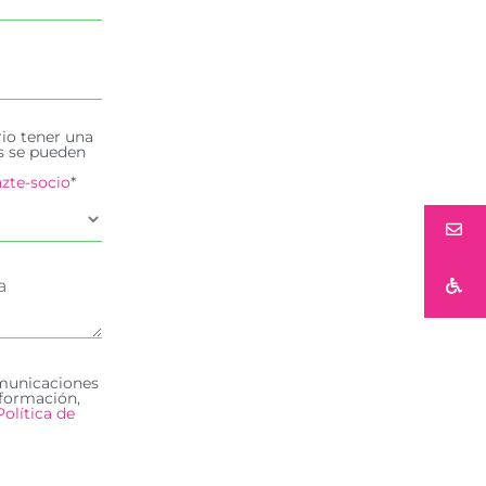
rio tener una
es se pueden
zte-socio
*
omunicaciones
formación,
Política de