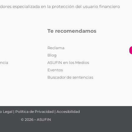
ores especializada en la protección del usuario financiero
Te recomendamos
Reclama
Blog
encia
ASUFIN en los Medios
Eventos
Buscador de sentencias
o Legal
|
Política de Privacidad
|
Accesibilidad
© 2026 – ASUFIN