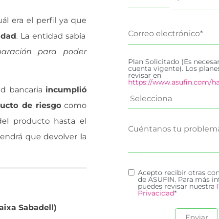
l era el perfil ya que
idad
. La entidad sabía
paración para poder
Plan Solicitado (Es necesa
cuenta vigente). Los plan
revisar en
https://www.asufin.com/ha
dad bancaria
incumplió
ucto de riesgo
como
del producto hasta el
 tendrá que devolver la
Acepto recibir otras c
de ASUFIN. Para más in
puedes revisar nuestra
Privacidad
*
aixa Sabadell)