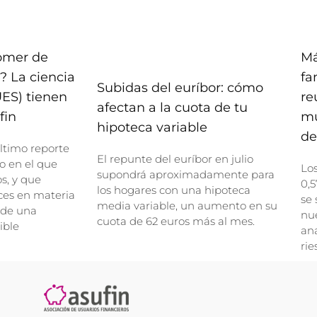
comer de
Má
? La ciencia
fa
Subidas del euríbor: cómo
UES) tienen
re
afectan a la cuota de tu
fin
mu
hipoteca variable
de
ltimo reporte
El repunte del euríbor en julio
o en el que
Lo
supondrá aproximadamente para
, y que
0,5
los hogares con una hipoteca
ces en materia
se 
media variable, un aumento en su
 de una
nue
cuota de 62 euros más al mes.
ible
ana
rie