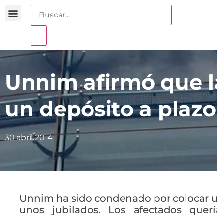
Buscador sentencias
Portal sobreendeudamiento
Unnim afirmó que la
un depósito a plazo 
30 abril 2014
Unnim ha sido condenado por colocar u
unos jubilados. Los afectados quer