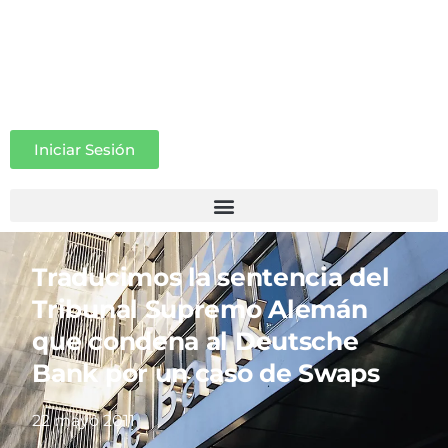
Iniciar Sesión
Traducimos la sentencia del
Tribunal Supremo Alemán
que condena al Deutsche
Bank por un caso de Swaps
22 mayo 2011