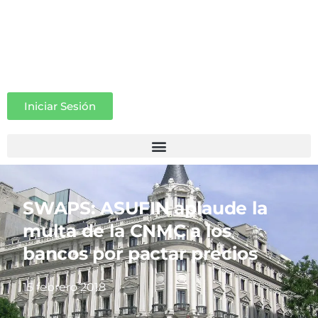
Iniciar Sesión
SWAPS: ASUFIN aplaude la
multa de la CNMC a los
bancos por pactar precios
15 febrero 2018