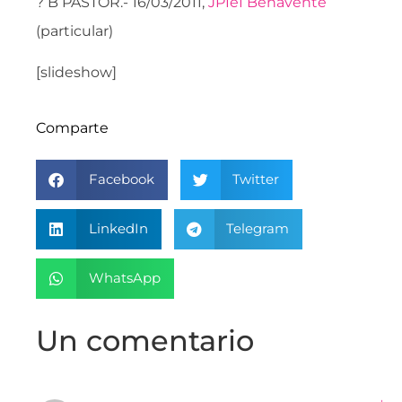
? B PASTOR.- 16/03/2011,
JPIeI Benavente
(particular)
[slideshow]
Comparte
Facebook
Twitter
LinkedIn
Telegram
WhatsApp
Un comentario