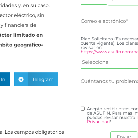
idades y, en su caso,
tor eléctrico, sin
y financiera del
cter limitado en
Plan Solicitado (Es necesa
cuenta vigente). Los plan
mbito geográfico
«.
revisar en
https://www.asufin.com/ha
In
Telegram
Acepto recibir otras c
de ASUFIN. Para más in
puedes revisar nuestra
Privacidad
*
a.
Los campos obligatorios