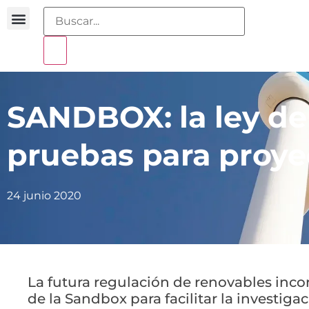
Buscador sentencias
Portal sobreendeudamiento
SANDBOX: la ley de
pruebas para proyec
24 junio 2020
La futura regulación de renovables inco
de la Sandbox para facilitar la investiga