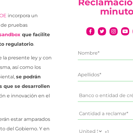
Reclamació
minut
BOE
incorpora un
s de pruebas
sandbox
que facilite
to regulatorio
.
e la presente ley y con
isma, así como los
iental,
se podrán
s que se desarrollen
ción e innovación en el
eberán estar amparados
to del Gobierno. Y en