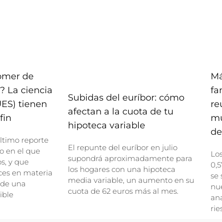
comer de
Má
? La ciencia
fa
Subidas del euríbor: cómo
UES) tienen
re
afectan a la cuota de tu
fin
mu
hipoteca variable
de
ltimo reporte
El repunte del euríbor en julio
o en el que
Lo
supondrá aproximadamente para
, y que
0,5
los hogares con una hipoteca
ces en materia
se 
media variable, un aumento en su
 de una
nue
cuota de 62 euros más al mes.
ible
ana
rie