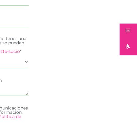
rio tener una
es se pueden
zte-socio
*
omunicaciones
formación,
Política de