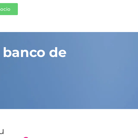
Socio
 banco de
tu