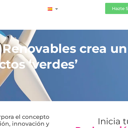
Iniciar Sesión
Hazte 
 Renovables crea un
tos ‘verdes’
rpora el concepto
Inicia 
ción, innovación y