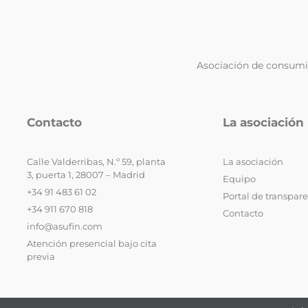
Asociación de consumid
Contacto
La asociación
Calle Valderribas, N.º 59, planta
La asociación
3, puerta 1, 28007 – Madrid
Equipo
+34 91 483 61 02
Portal de transpar
+34 911 670 818
Contacto
info@asufin.com
Atención presencial bajo cita
previa