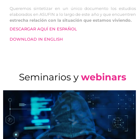
Queremos sintetizar en un único documento los estudios
elaborados en ASUFIN a lo largo de este año y que encuentren
estrecha relación con la situación que estamos viviendo.
DESCARGAR AQUÍ EN ESPAÑOL
DOWNLOAD IN ENGLISH
Seminarios y
webinars