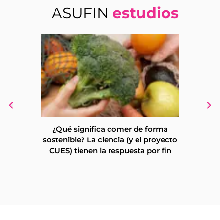
ASUFIN
estudios
¿Qué significa comer de forma
Más de un 
sostenible? La ciencia (y el proyecto
a la r
CUES) tienen la respuesta por fin
multipl