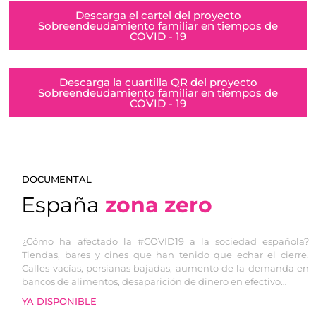
Descarga el cartel del proyecto
Sobreendeudamiento familiar en tiempos de
COVID - 19
Descarga la cuartilla QR del proyecto
Sobreendeudamiento familiar en tiempos de
COVID - 19
DOCUMENTAL
España
zona zero
¿Cómo ha afectado la #COVID19 a la sociedad española?
Tiendas, bares y cines que han tenido que echar el cierre.
Calles vacías, persianas bajadas, aumento de la demanda en
bancos de alimentos, desaparición de dinero en efectivo…
YA DISPONIBLE