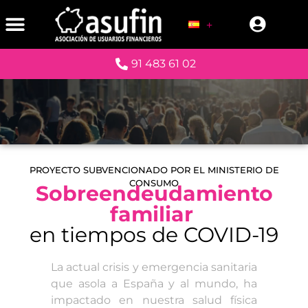
91 483 61 02
PROYECTO SUBVENCIONADO POR EL MINISTERIO DE
CONSUMO
Sobreendeudamiento
familiar
en tiempos de COVID-19
La actual crisis y emergencia sanitaria
que asola a España y al mundo, ha
impactado en nuestra salud física