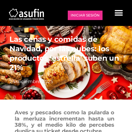
INICIAR SESIÓN
Las cenas y comidas de
Navidad, por las nubes: los
productos ‘estrella’ suben un
21%
24 diciembre 2025
Aves y pescados como la pularda o
la merluza incrementan hasta un
38%, y el medio kilo de percebes
duplica su ticket desde octubre