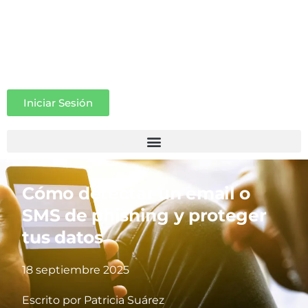
Iniciar Sesión
Cómo detectar un email o
SMS de phishing y proteger
tus datos
18 septiembre 2025
Escrito por
Patricia Suárez