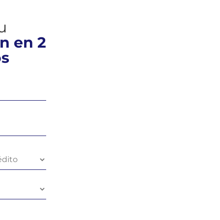
tu
n en 2
os