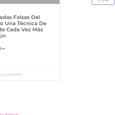
adas Falsas Del
o Una Técnica De
de Cada Vez Más
ún
 >>
y comentarios
 Asufintech