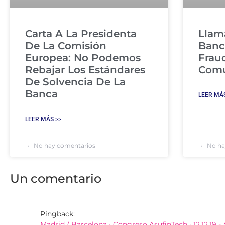
Carta A La Presidenta
Llam
De La Comisión
Banc
Europea: No Podemos
Frau
Rebajar Los Estándares
Com
De Solvencia De La
Banca
LEER MÁS
LEER MÁS >>
No hay comentarios
No ha
Un comentario
Pingback:
Madrid / Barcelona · Congreso AsufinTech · 12.12.19 -