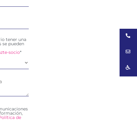
rio tener una
es se pueden
zte-socio
*
omunicaciones
formación,
Política de