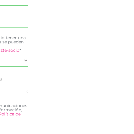
rio tener una
es se pueden
zte-socio
*
omunicaciones
formación,
Política de