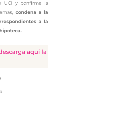
e UCI y confirma la
demás,
condena a la
rrespondientes a la
hipoteca.
 descarga aquí la
a
ca