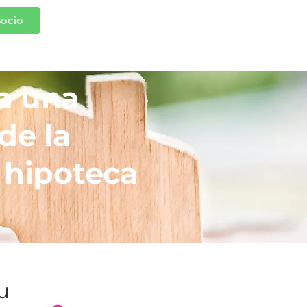
Socio
a una
de la
 hipoteca
tu