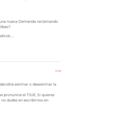
en una nueva Demanda reclamando
ilbao?
dicial…..
a las
 decidirá estimar o desestimar la
se pronuncie el TJUE. Si quieres
 no dudes en escribirnos en