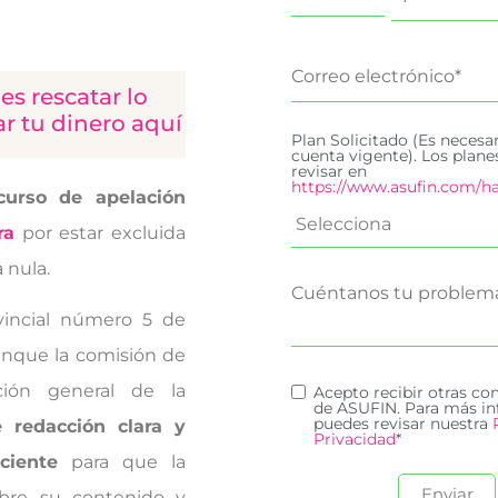
s rescatar lo
r tu dinero aquí
Plan Solicitado (Es necesa
cuenta vigente). Los plan
revisar en
https://www.asufin.com/ha
curso de apelación
ra
por estar excluida
 nula.
vincial número 5 de
unque la comisión de
ción general de la
Acepto recibir otras c
de ASUFIN. Para más in
puedes revisar nuestra
 redacción clara y
Privacidad
*
ciente
para que la
obre su contenido y