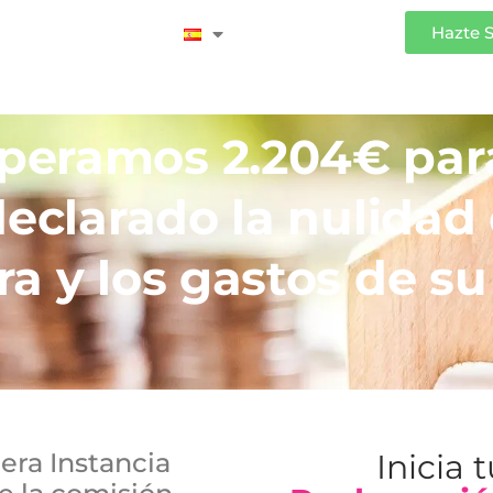
Iniciar Sesión
Hazte 
peramos 2.204€ par
declarado la nulidad 
a y los gastos de su
era Instancia
Inicia 