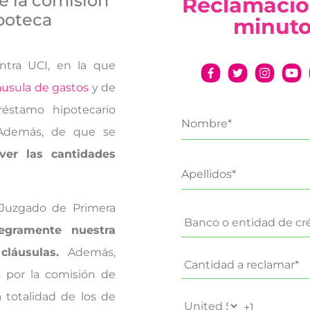
de la comisión
Reclamació
ipoteca
minut
tra UCI, en la que
áusula de gastos
y de
éstamo hipotecario
 Además, de que se
ver las cantidades
 Juzgado de Primera
egramente nuestra
cláusulas.
Además,
s por la comisión de
a totalidad de los de