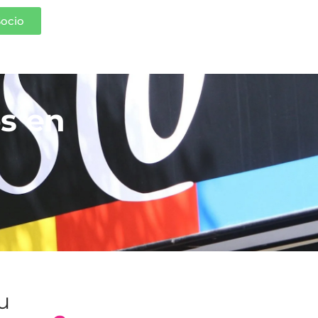
Socio
s en
tu