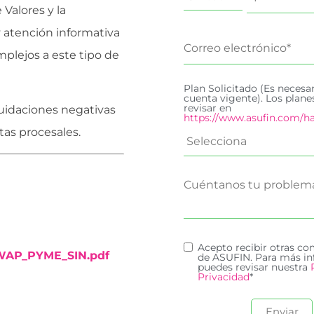
Valores y la
 atención informativa
mplejos a este tipo de
Plan Solicitado (Es necesa
cuenta vigente). Los plan
revisar en
quidaciones negativas
https://www.asufin.com/ha
tas procesales.
Acepto recibir otras c
WAP_PYME_SIN.pdf
de ASUFIN. Para más in
puedes revisar nuestra
Privacidad
*