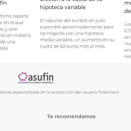
fin
mu
hipoteca variable
de
ltimo reporte
El repunte del euríbor en julio
o en el que
Lo
supondrá aproximadamente para
, y que
0,5
los hogares con una hipoteca
ces en materia
se 
media variable, un aumento en su
 de una
nue
cuota de 62 euros más al mes.
ible
ana
rie
ores especializada en la protección del usuario financiero
Te recomendamos