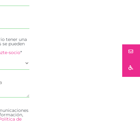
rio tener una
es se pueden
zte-socio
*
omunicaciones
formación,
Política de