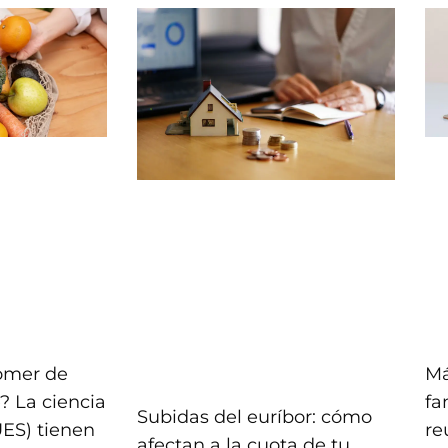
comer de
Má
? La ciencia
fa
Subidas del euríbor: cómo
UES) tienen
re
afectan a la cuota de tu