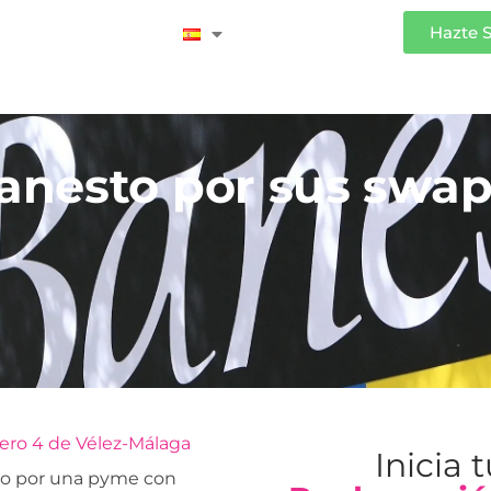
Iniciar Sesión
Hazte 
anesto por sus swap
ero 4 de Vélez-Málaga
Inicia 
ito por una pyme con