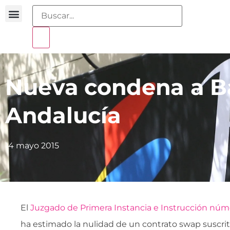
Buscador sentencias
Portal sobreendeudamiento
Nueva condena a B
Andalucía
14 mayo 2015
El
Juzgado de Primera Instancia e Instrucción núm
ha estimado la nulidad de un contrato swap suscr