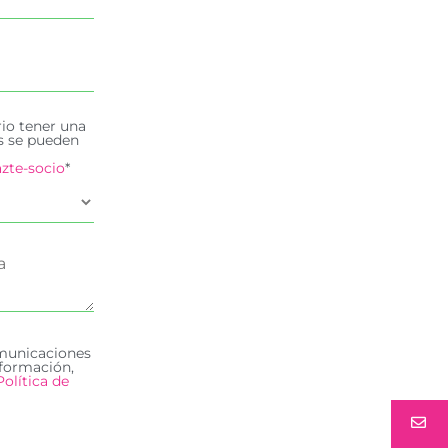
rio tener una
es se pueden
zte-socio
*
omunicaciones
formación,
Política de