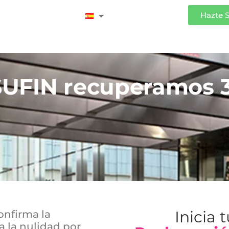
Iniciar Sesión
Hazte 
SUFIN recuperamos 
Inicia 
onfirma la
a la nulidad por