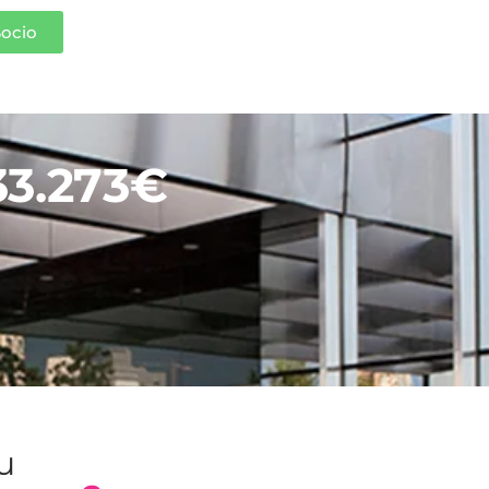
Socio
33.273€
tu