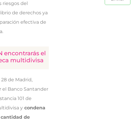
s riesgos del
librio de
derechos ya
mparación efectiva de
a.
N encontrarás el
eca multidivisa
l 28 de Madrid,
r el Banco Santander
stancia 101 de
tidivisa y
condena
a cantidad de