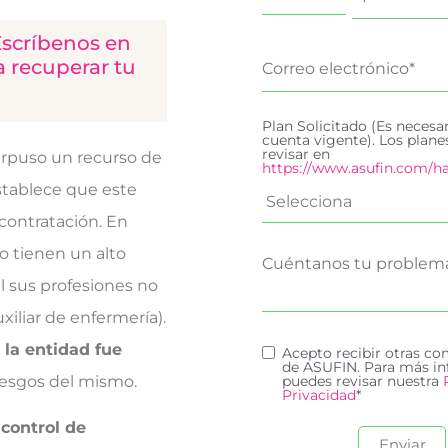
Escríbenos en
 recuperar tu
Plan Solicitado (Es necesa
cuenta vigente). Los plan
revisar en
erpuso un recurso de
https://www.asufin.com/ha
establece que este
 contratación. En
 tienen un alto
l sus profesiones no
iliar de enfermería).
 la entidad fue
Acepto recibir otras c
de ASUFIN. Para más in
iesgos del mismo.
puedes revisar nuestra
Privacidad
*
 control de