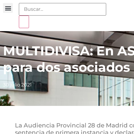
Buscador sentencias
Portal sobreendeudamiento
MULTIDIVISA: En A
para dos asociados
30 julio 2021
La Audiencia Provincial 28 de Madrid c
sentencia de primera instancia y declar