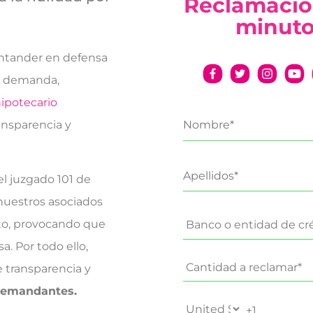
Reclamació
minut
ntander en defensa
ha demanda,
ipotecario
ransparencia y
l juzgado 101 de
nuestros asociados
cto, provocando que
a. Por todo ello,
e transparencia y
 demandantes.