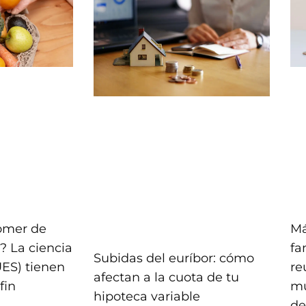
comer de
Má
? La ciencia
fa
Subidas del euríbor: cómo
UES) tienen
re
afectan a la cuota de tu
fin
mu
hipoteca variable
de