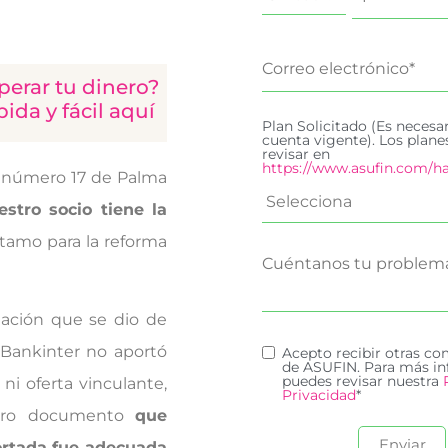
perar tu dinero?
da y fácil aquí
Plan Solicitado (Es necesa
cuenta vigente). Los plan
revisar en
https://www.asufin.com/ha
a número 17 de Palma
stro socio tiene la
tamo para la reforma
rmación que se dio de
e Bankinter no aportó
Acepto recibir otras c
de ASUFIN. Para más in
puedes revisar nuestra
i oferta vinculante,
Privacidad
*
otro documento
que
ortada fue adecuada