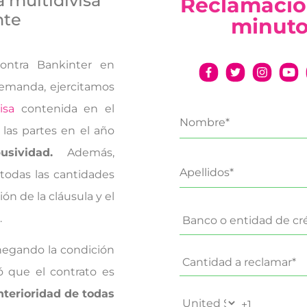
a multidivisa
Reclamació
nte
minut
ntra Bankinter en
demanda, ejercitamos
isa
contenida en el
 las partes en el año
usividad.
Además,
 todas las cantidades
n de la cláusula y el
.
negando la condición
 que el contrato es
terioridad de todas