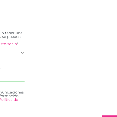
rio tener una
es se pueden
zte-socio
*
omunicaciones
formación,
Política de