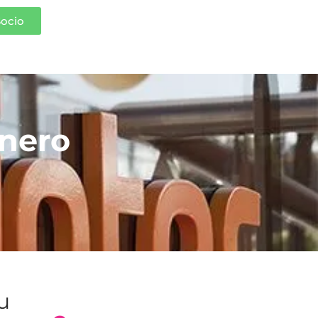
Socio
inero
tu