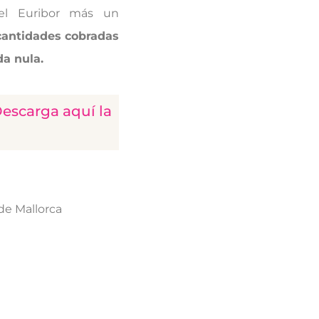
 el Euribor más un
 cantidades cobradas
da nula.
Descarga aquí la
de Mallorca