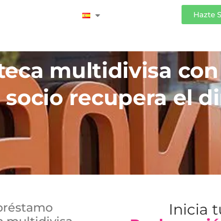
Iniciar Sesión
Hazte 
teca multidivisa con
socio recupera el d
 préstamo
Inicia 