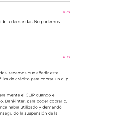
a las
idido a demandar. No podemos
a las
ados, tenemos que añadir esta
iza de crédito para cobrar un clip
teralmente el CLIP cuando el
o. Bankinter, para poder cobrarlo,
nunca había utilizado y demandó
onseguido la suspensión de la