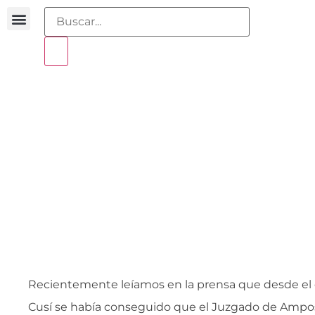
Buscador sentencias
Portal sobreendeudamiento
Medidas Cautelare
09 abril 2010
Recientemente leíamos en la prensa que desde el
Cusí se había conseguido que el Juzgado de Ampo