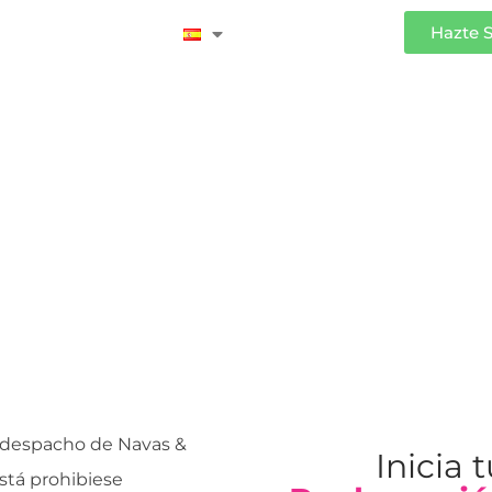
Iniciar Sesión
Hazte 
s
 despacho de Navas &
Inicia 
stá prohibiese