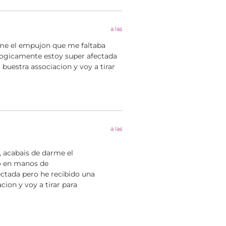
a las
rme el empujon que me faltaba
ogicamente estoy super afectada
 buestra associacion y voy a tirar
a las
 acabais de darme el
o en manos de
ctada pero he recibido una
cion y voy a tirar para