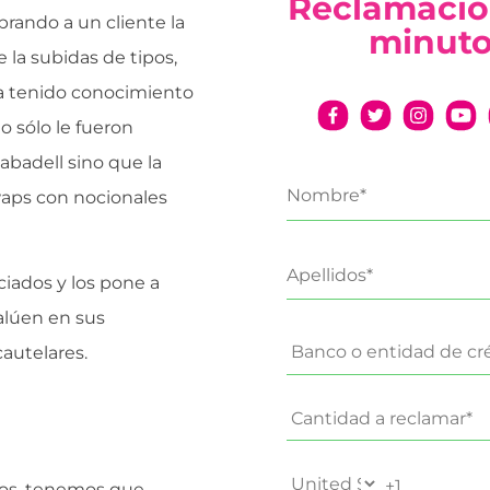
Reclamació
rando a un cliente la
minut
la subidas de tipos,
a tenido conocimiento
o sólo le fueron
abadell sino que la
waps con nocionales
ciados y los pone a
alúen en sus
autelares.
dos, tenemos que