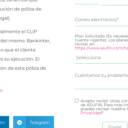
ución de póliza de
gal).
ralmente el CLIP
Plan Solicitado (Es necesa
cuenta vigente). Los plan
 del mismo. Bankinter,
revisar en
https://www.asufin.com/ha
to que el cliente
s su ejecución. El
ón de esta póliza de
ón
Acepto recibir otras c
de ASUFIN. Para más in
puedes revisar nuestra
Privacidad
*
In
Telegram