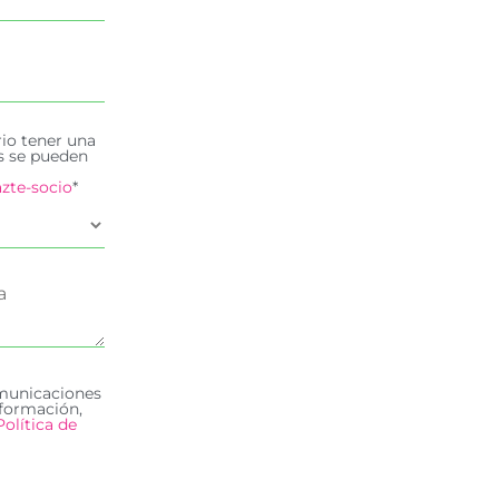
rio tener una
es se pueden
zte-socio
*
omunicaciones
formación,
Política de