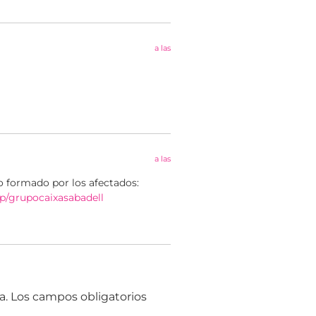
a las
a las
po formado por los afectados:
up/grupocaixasabadell
a.
Los campos obligatorios