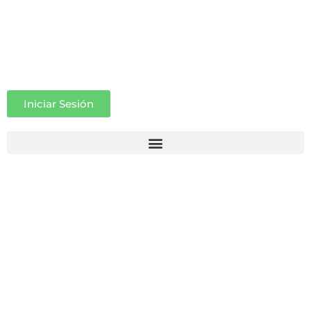
Iniciar Sesión
BONOS Y ACCIONES :Los
tribunales castigan a Banco
Popular por su venta de
bonos y acciones
24 enero 2019