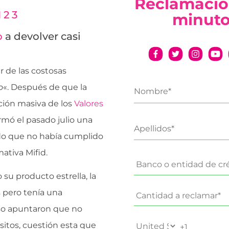
Reclamació
 2 3
minut
o
a devolver casi
 de las costosas
o
«. Después de que la
ción masiva de los
Valores
irmó el pasado julio una
ado que no había cumplido
ativa Mifid.
u producto estrella, la
 pero tenía una
so apuntaron que no
sitos, cuestión esta que