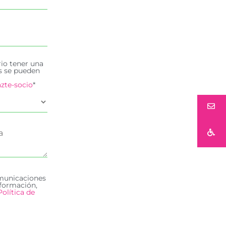
rio tener una
es se pueden
zte-socio
*
omunicaciones
formación,
Política de