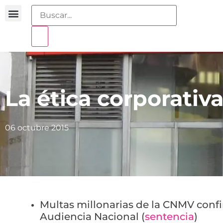
Buscador sentencias
Portal sobreendeudamiento
La ética corporativ
06 octubre 2015
Multas millonarias de la CNMV conf
Audiencia Nacional (
sentencia
)