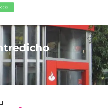
Socio
ntredicho
tu