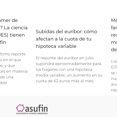
comer de
Má
? La ciencia
fa
Subidas del euríbor: cómo
UES) tienen
re
afectan a la cuota de tu
fin
mu
hipoteca variable
de
ltimo reporte
El repunte del euríbor en julio
o en el que
Lo
supondrá aproximadamente para
, y que
0,5
los hogares con una hipoteca
ces en materia
se 
media variable, un aumento en su
 de una
nue
cuota de 62 euros más al mes.
ible
ana
rie