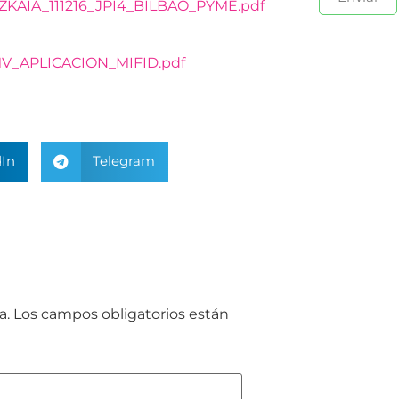
KAIA_111216_JPI4_BILBAO_PYME.pdf
_APLICACION_MIFID.pdf
In
Telegram
a.
Los campos obligatorios están