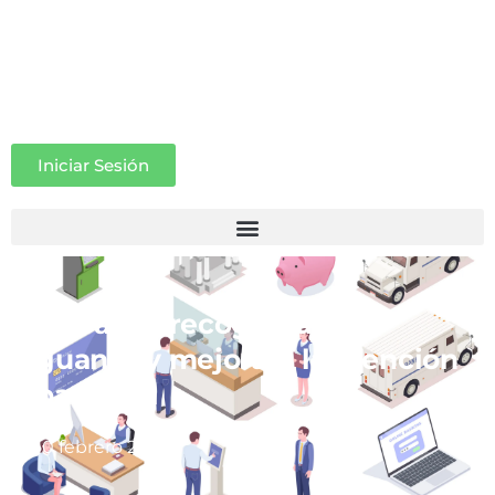
Iniciar Sesión
La banca recoge nuestro
guante y mejorará la atención
bancaria
10 febrero 2022