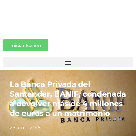
Iniciar Sesión
La Banca Privada del
Santander, BANIF, condenada
a devolver más de 4 millones
de euros a un matrimonio
25 junio 2015