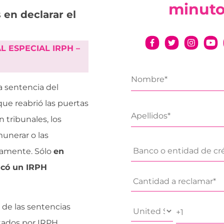
minut
 en declarar el
 ESPECIAL IRPH –
a sentencia del
que reabrió las puertas
 tribunales, los
munerar o las
ivamente. Sólo
en
icó un IRPH
l de las sentencias
tados por IRPH