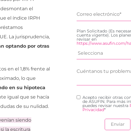
, desmontan el
ue el índice IRPH
 préstamos
Plan Solicitado (Es necesa
cuenta vigente). Los plan
JUE. La jurisprudencia,
revisar en
https://www.asufin.com/ha
an optando por otras
s en el 1,8% frente al
roximado, lo que
ndo en su hipoteca
te igual que se hacía
Acepto recibir otras c
de ASUFIN. Para más in
puedes revisar nuestra
n dudas de su nulidad.
Privacidad
*
 venían siendo
 si la escritura