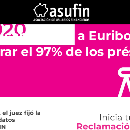
s cambiaron a Euribo
rar el 97% de los pr
l juez fijó la
Inicia 
datos
Reclamació
FIN