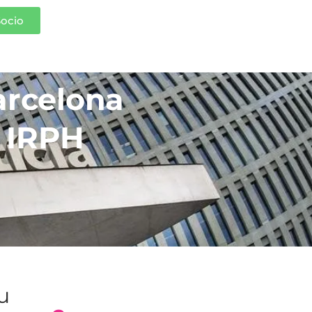
Socio
arcelona
e IRPH
tu