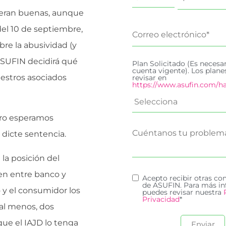
a eran buenas, aunque
del 10 de septiembre,
re la abusividad (y
 ASUFIN decidirá qué
Plan Solicitado (Es necesa
cuenta vigente). Los plan
estros asociados
revisar en
https://www.asufin.com/ha
ero esperamos
 dicte sentencia.
 la posición del
ten entre banco y
Acepto recibir otras c
de ASUFIN. Para más in
 y el consumidor los
puedes revisar nuestra
Privacidad
*
 al menos, dos
ue el IAJD lo tenga