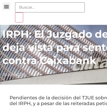
Buscador sentencias
Portal sobreendeudamiento
IRPH: El Juzgado de
deja vista para sent
contra Caixabank
02 julio 2019
Pendientes de la decisión del TJUE sobr
del IRPH, y a pesar de las reiteradas pe