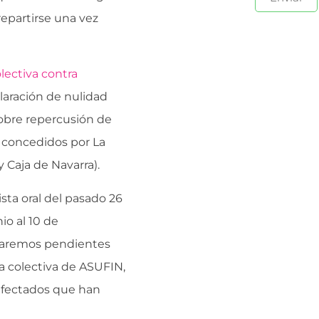
epartirse una vez
ectiva contra
claración de nulidad
sobre repercusión de
s concedidos por La
y Caja de Navarra).
ista oral del pasado 26
io al 10 de
staremos pendientes
 colectiva de ASUFIN,
 afectados que han