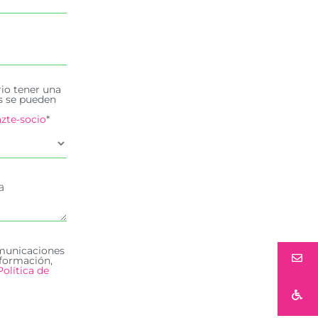
rio tener una
es se pueden
zte-socio
*
omunicaciones
formación,
Política de