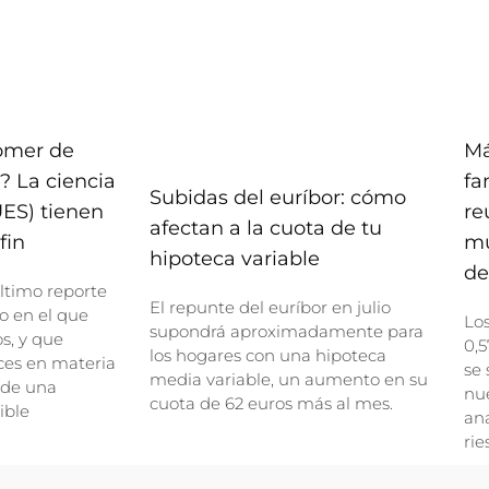
comer de
Má
? La ciencia
fa
Subidas del euríbor: cómo
UES) tienen
re
afectan a la cuota de tu
fin
mu
hipoteca variable
de
ltimo reporte
El repunte del euríbor en julio
o en el que
Lo
supondrá aproximadamente para
, y que
0,5
los hogares con una hipoteca
ces en materia
se 
media variable, un aumento en su
 de una
nue
cuota de 62 euros más al mes.
ible
ana
rie