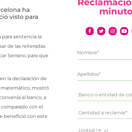
Reclamació
minut
rcelona ha
cio visto para
 para sentencia la
r de las reiteradas
scar Serrano, para que
 en la declaración de
to matemático, mostró
convenía al banco, a
r comparado con el
se benefició con este