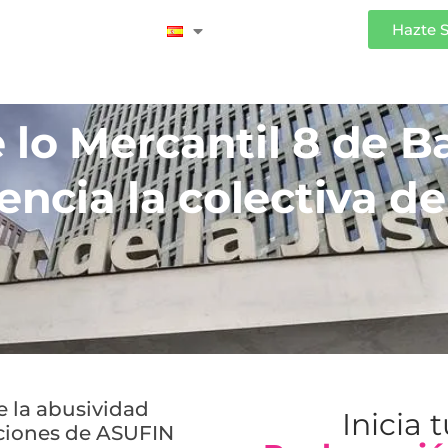
Iniciar Sesión
Hazte 
 lo Mercantil 8 de B
encia la colectiva d
e la abusividad
Inicia 
ticiones de ASUFIN