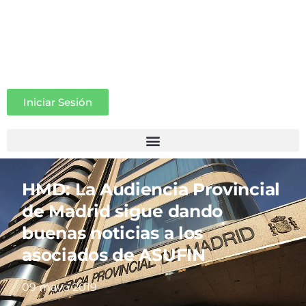
Iniciar Sesión
HMD: La Audiencia Provincial
de Madrid sigue dando
buenas noticias a los
asociados de ASUFIN
09 mayo 2019