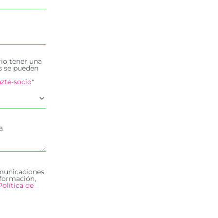
rio tener una
es se pueden
zte-socio
*
omunicaciones
formación,
Política de