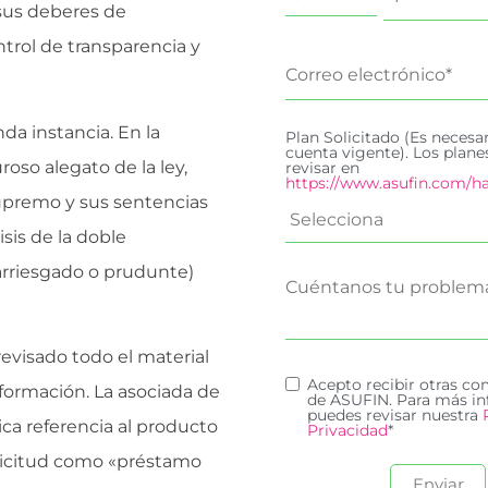
sus deberes de
ntrol de transparencia y
da instancia. En la
Plan Solicitado (Es necesa
cuenta vigente). Los plan
oso alegato de la ley,
revisar en
https://www.asufin.com/ha
Supremo y sus sentencias
sis de la doble
arriesgado o prudunte)
 revisado todo el material
Acepto recibir otras c
nformación. La asociada de
de ASUFIN. Para más in
puedes revisar nuestra
ica referencia al producto
Privacidad
*
licitud como «préstamo