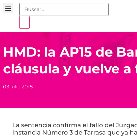
Buscador sentencias
Portal sobreendeudamiento
HMD: la AP15 de Ba
cláusula y vuelve a 
03 julio 2018
La sentencia confirma el fallo del Juzg
Instancia Número 3 de Tarrasa que ya 