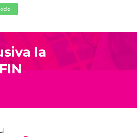
Socio
siva la
UFIN
tu