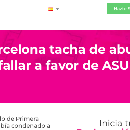
Iniciar Sesión
Hazte 
rcelona tacha de abu
fallar a favor de AS
ado de Primera
Inicia 
había condenado a