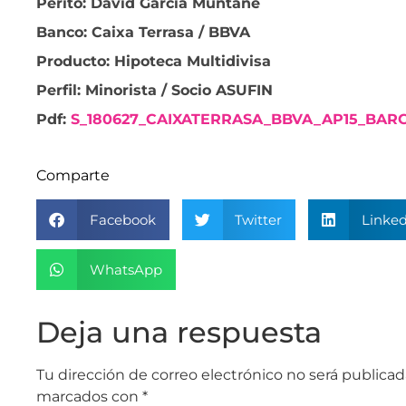
Perito: David García Muntané
Banco: Caixa Terrasa / BBVA
Producto: Hipoteca Multidivisa
Perfil: Minorista / Socio ASUFIN
Pdf:
S_180627_CAIXATERRASA_BBVA_AP15_BAR
Comparte
Facebook
Twitter
Linked
WhatsApp
Deja una respuesta
Tu dirección de correo electrónico no será publicad
marcados con
*