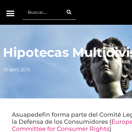
Hipotecas Multidiv
19 abril 2015
Asuapedefin forma parte del Comité Le
la Defensa de los Consumidores (
Europe
Committee for Consumer Rights
)