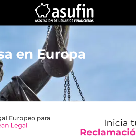
isa en Europa
gal Europeo para
Inicia 
an Legal
Reclamació