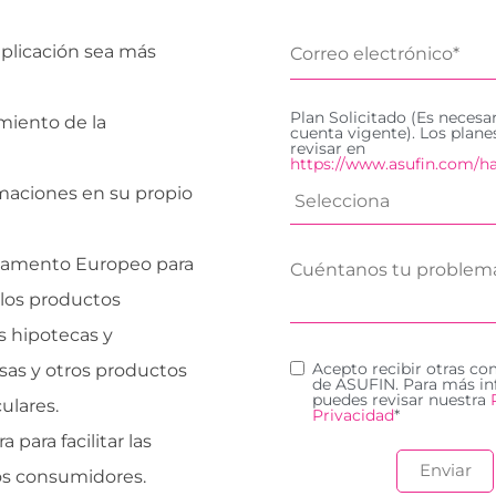
 aplicación sea más
Plan Solicitado (Es necesa
miento de la
cuenta vigente). Los plan
revisar en
https://www.asufin.com/ha
maciones en su propio
arlamento Europeo para
 los productos
s hipotecas y
Acepto recibir otras c
sas y otros productos
de ASUFIN. Para más in
puedes revisar nuestra
ulares.
Privacidad
*
a para facilitar las
os consumidores.