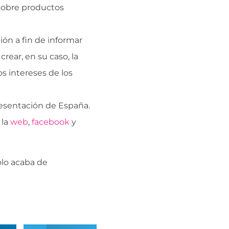
sobre productos
ón a fin de informar
crear, en su caso, la
s intereses de los
esentación de España.
 la
web
,
facebook
y
ólo acaba de