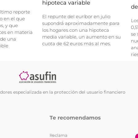
hipoteca variable
de
ltimo reporte
El repunte del euríbor en julio
o en el que
Lo
supondrá aproximadamente para
, y que
0,5
los hogares con una hipoteca
ces en materia
se 
media variable, un aumento en su
 de una
nue
cuota de 62 euros más al mes.
ible
ana
rie
ores especializada en la protección del usuario financiero
Te recomendamos
Reclama