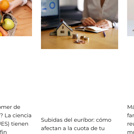
comer de
Má
? La ciencia
fa
Subidas del euríbor: cómo
UES) tienen
re
afectan a la cuota de tu
fin
mu