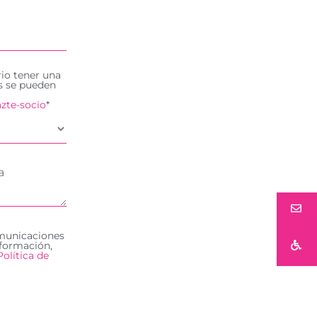
rio tener una
es se pueden
zte-socio
*
omunicaciones
formación,
Política de