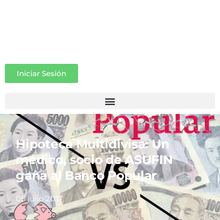
Iniciar Sesión
Hipoteca Multidivisa: Un
médico, socio de ASUFIN
gana al Banco Popular
05 julio 2017