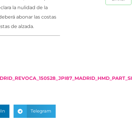
lara la nulidad de la
deberá abonar las costas
stas de alzada.
ADRID_REVOCA_150528_JPI87_MADRID_HMD_PART_S
In
Telegram