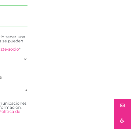
rio tener una
es se pueden
zte-socio
*
omunicaciones
formación,
Política de