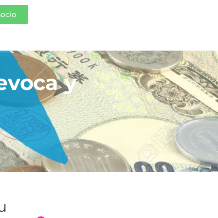
Socio
evoca y
tu