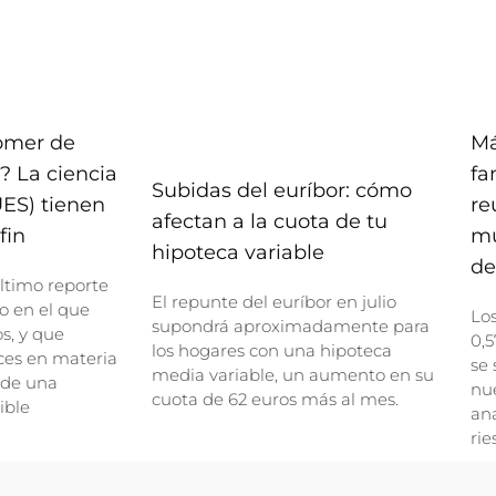
comer de
Má
? La ciencia
fa
Subidas del euríbor: cómo
UES) tienen
re
afectan a la cuota de tu
fin
mu
hipoteca variable
de
ltimo reporte
El repunte del euríbor en julio
o en el que
Lo
supondrá aproximadamente para
, y que
0,5
los hogares con una hipoteca
ces en materia
se 
media variable, un aumento en su
 de una
nue
cuota de 62 euros más al mes.
ible
ana
rie