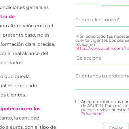
 condiciones generales
ltro de
una alternación entre el
el presente caso, no es
Plan Solicitado (Es necesa
cuenta vigente). Los plan
formación clara, precisa,
revisar en
https://www.asufin.com/ha
r el real alcance del
 asociados.
lo que queda
ual. El empleado
os clientes.
Acepto recibir otras c
de ASUFIN. Para más in
ipotecario en los
puedes revisar nuestra
Privacidad
*
tanto, la cantidad
o a euros, con el tipo de