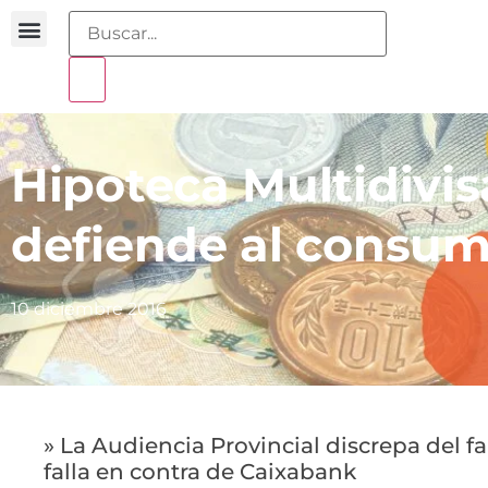
Buscador sentencias
Portal sobreendeudamiento
Hipoteca Multidivis
defiende al consum
10 diciembre 2016
» La Audiencia Provincial discrepa del fal
falla en contra de Caixabank