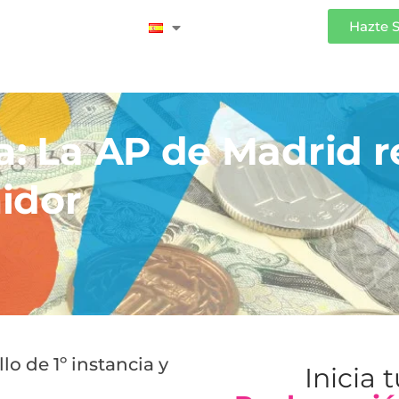
Iniciar Sesión
Hazte 
a: La AP de Madrid r
idor
lo de 1º instancia y
Inicia 