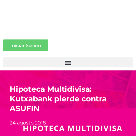
Iniciar Sesión
Hipoteca Multidivisa:
Kutxabank pierde contra
ASUFIN
24 agosto 2018