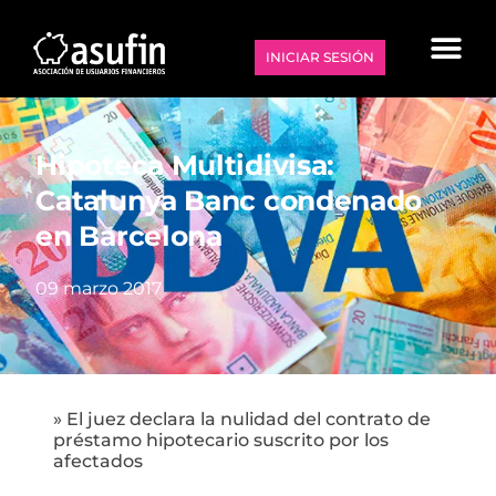
INICIAR SESIÓN
Hipoteca Multidivisa:
Catalunya Banc condenado
en Barcelona
09 marzo 2017
» El juez declara la nulidad del contrato de
préstamo hipotecario suscrito por los
afectados