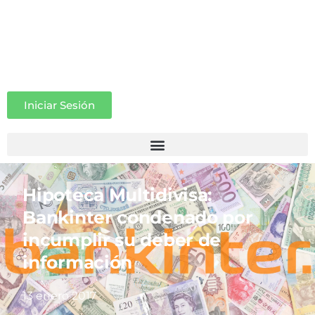
Iniciar Sesión
Hipoteca Multidivisa:
Bankinter condenado por
incumplir su deber de
información
13 enero 2017