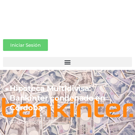
Iniciar Sesión
Hipoteca Multidivisa:
Bankinter condenado en
Córdoba
07 diciembre 2016