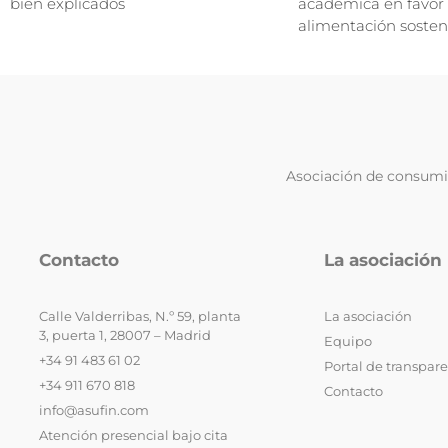
bien explicados
académica en favor
alimentación sosten
Asociación de consumid
Contacto
La asociación
Calle Valderribas, N.º 59, planta
La asociación
3, puerta 1, 28007 – Madrid
Equipo
+34 91 483 61 02
Portal de transpar
+34 911 670 818
Contacto
info@asufin.com
Atención presencial bajo cita