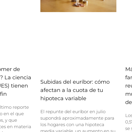
comer de
Má
? La ciencia
fa
Subidas del euríbor: cómo
UES) tienen
re
afectan a la cuota de tu
fin
mu
hipoteca variable
de
ltimo reporte
El repunte del euríbor en julio
o en el que
Lo
supondrá aproximadamente para
, y que
0,5
los hogares con una hipoteca
ces en materia
se 
media variable, un aumento en su