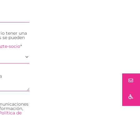
rio tener una
es se pueden
zte-socio
*
omunicaciones
formación,
Política de