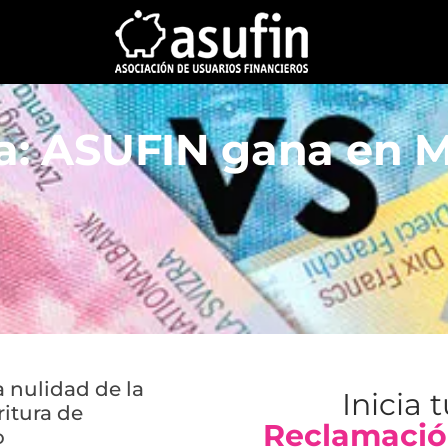
sa: ASUFIN gana en M
a nulidad de la
Inicia 
ritura de
Reclamació
o