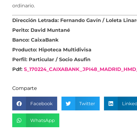
ordinario.
Dirección Letrada: Fernando Gavín / Loleta Linar
Perito: David Muntané
Banco: CaixaBank
Producto: Hipoteca Multidivisa
Perfil: Particular / Socio Asufin
Pdf:
S_170224_CAIXABANK_JPI48_MADRID_HMD
Comparte
Facebook
Twitter
Linked
WhatsApp