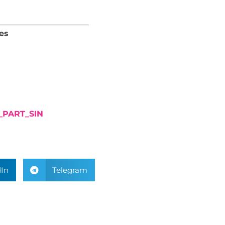
es
_PART_SIN
In
Telegram