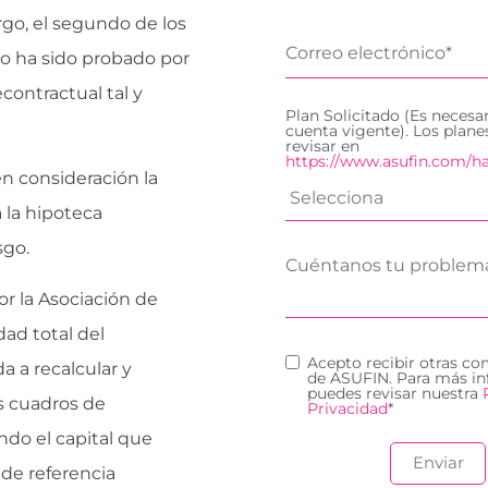
rgo, el segundo de los
 no ha sido probado por
ontractual tal y
Plan Solicitado (Es necesa
cuenta vigente). Los plan
revisar en
https://www.asufin.com/ha
n consideración la
 la hipoteca
sgo.
or la Asociación de
ad total del
Acepto recibir otras c
 a recalcular y
de ASUFIN. Para más in
puedes revisar nuestra
os cuadros de
Privacidad
*
ndo el capital que
 de referencia