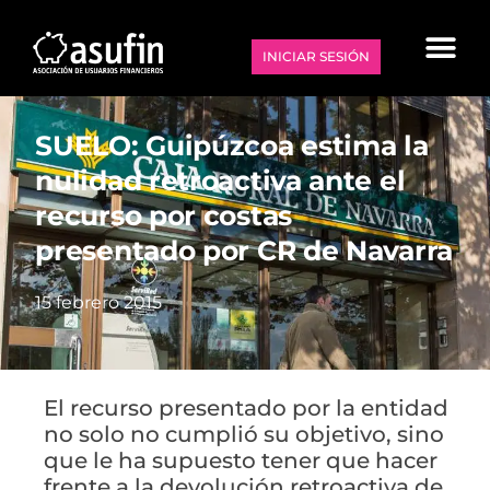
INICIAR SESIÓN
SUELO: Guipúzcoa estima la
nulidad retroactiva ante el
recurso por costas
presentado por CR de Navarra
15 febrero 2015
El recurso presentado por la entidad
no solo no cumplió su objetivo, sino
que le ha supuesto tener que hacer
frente a la devolución retroactiva de