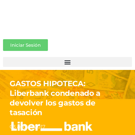
Iniciar Sesión
GASTOS HIPOTECA:
Liberbank condenado a
devolver los gastos de
tasación
03 agosto 2017