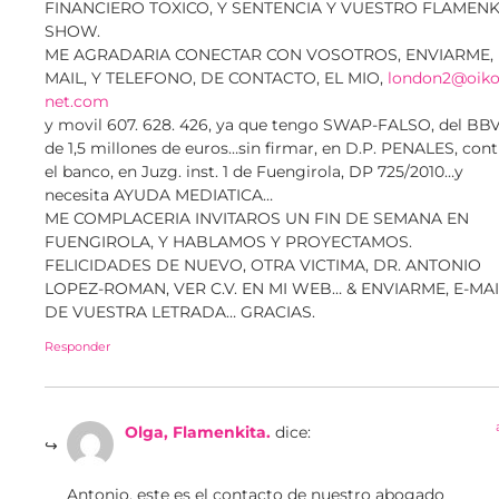
FINANCIERO TOXICO, Y SENTENCIA Y VUESTRO FLAMEN
SHOW.
ME AGRADARIA CONECTAR CON VOSOTROS, ENVIARME, 
MAIL, Y TELEFONO, DE CONTACTO, EL MIO,
london2@oiko
net.com
y movil 607. 628. 426, ya que tengo SWAP-FALSO, del BBV
de 1,5 millones de euros…sin firmar, en D.P. PENALES, cont
el banco, en Juzg. inst. 1 de Fuengirola, DP 725/2010…y
necesita AYUDA MEDIATICA…
ME COMPLACERIA INVITAROS UN FIN DE SEMANA EN
FUENGIROLA, Y HABLAMOS Y PROYECTAMOS.
FELICIDADES DE NUEVO, OTRA VICTIMA, DR. ANTONIO
LOPEZ-ROMAN, VER C.V. EN MI WEB… & ENVIARME, E-MAI
DE VUESTRA LETRADA… GRACIAS.
Responder
Olga, Flamenkita.
dice:
Antonio, este es el contacto de nuestro abogado