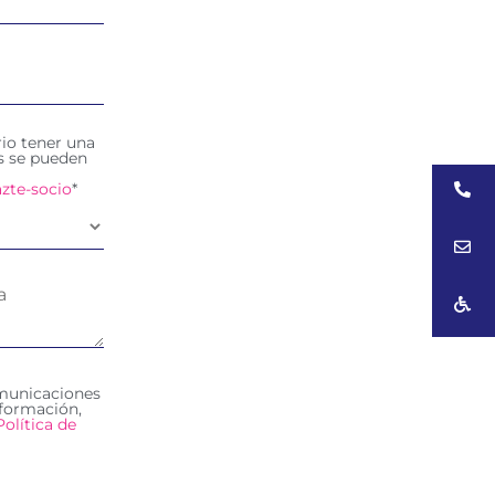
rio tener una
es se pueden
zte-socio
*
omunicaciones
formación,
Política de