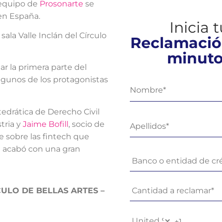
 equipo de
Prosonarte
se
 en España.
Inicia 
ala Valle Inclán del Círculo
Reclamació
minut
ar la primera parte del
lgunos de los protagonistas
tedrática de Derecho Civil
stria y
Jaime Bofill
, socio de
 sobre las fintech que
e acabó con una gran
ULO DE BELLAS ARTES –