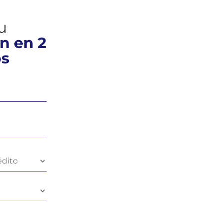
tu
n en 2
os