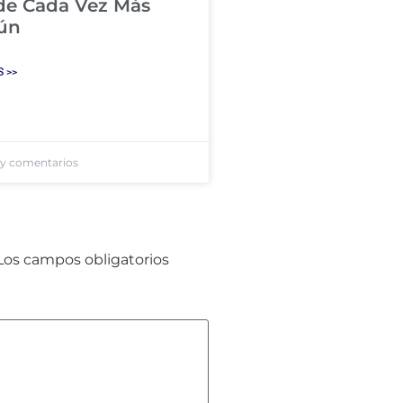
de Cada Vez Más
ún
 >>
y comentarios
Los campos obligatorios