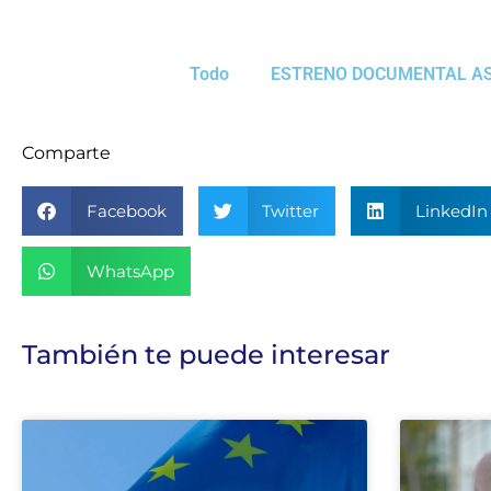
Todo
ESTRENO DOCUMENTAL A
Comparte
Facebook
Twitter
LinkedIn
WhatsApp
También te puede interesar