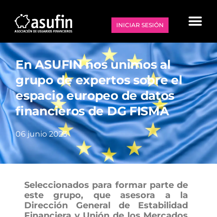
INICIAR SESIÓN
En ASUFIN nos unimos al
grupo de expertos sobre el
espacio europeo de datos
financieros de DG FISMA
06 junio 2023
Seleccionados para formar parte de
este grupo, que asesora a la
Dirección General de Estabilidad
Financiera y Unión de los Mercados