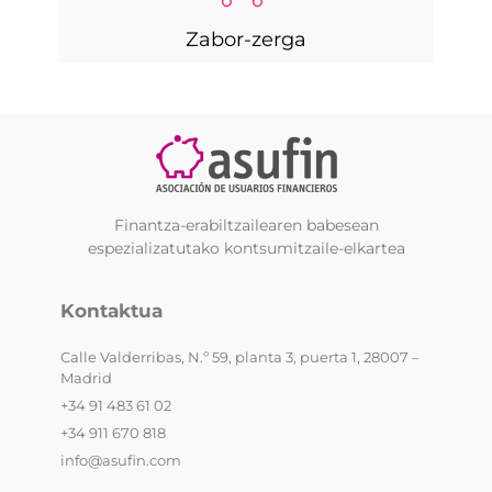
Zabor-zerga
Finantza-erabiltzailearen babesean
espezializatutako kontsumitzaile-elkartea
Kontaktua
Calle Valderribas, N.º 59, planta 3, puerta 1, 28007 –
Madrid
+34 91 483 61 02
+34 911 670 818
info@asufin.com