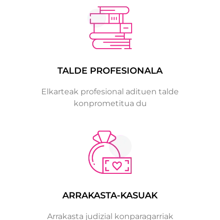
TALDE PROFESIONALA
Elkarteak profesional adituen talde
konprometitua du
ARRAKASTA-KASUAK
Arrakasta judizial konparagarriak