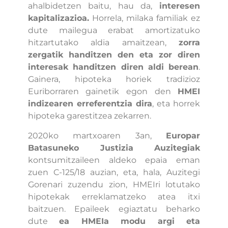
ahalbidetzen baitu, hau da,
interesen
kapitalizazioa.
Horrela, milaka familiak ez
dute mailegua erabat amortizatuko
hitzartutako aldia amaitzean,
zorra
zergatik handitzen den eta zor diren
interesak handitzen diren aldi berean
.
Gainera, hipoteka horiek tradizioz
Euriborraren gainetik egon den
HMEI
indizearen erreferentzia dira
, eta horrek
hipoteka garestitzea zekarren.
2020ko martxoaren 3an,
Europar
Batasuneko Justizia Auzitegiak
kontsumitzaileen aldeko epaia eman
zuen C-125/18 auzian, eta, hala, Auzitegi
Gorenari zuzendu zion, HMEIri lotutako
hipotekak erreklamatzeko atea itxi
baitzuen. Epaileek egiaztatu beharko
dute
ea HMEIa modu argi eta