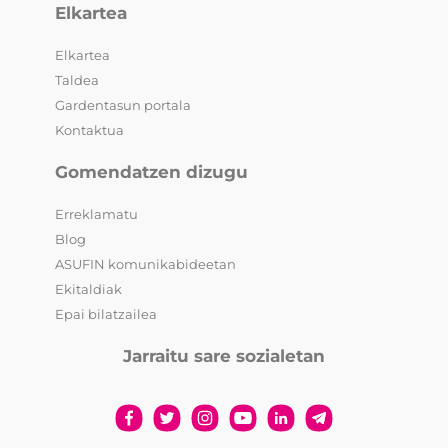
Elkartea
Elkartea
Taldea
Gardentasun portala
Kontaktua
Gomendatzen dizugu
Erreklamatu
Blog
ASUFIN komunikabideetan
Ekitaldiak
Epai bilatzailea
Jarraitu sare sozialetan