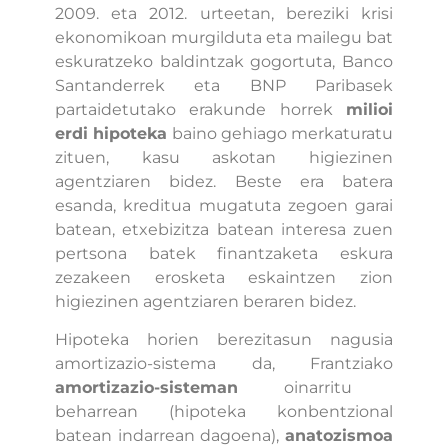
2009. eta 2012. urteetan, bereziki krisi
ekonomikoan murgilduta eta mailegu bat
eskuratzeko baldintzak gogortuta, Banco
Santanderrek eta BNP Paribasek
partaidetutako erakunde horrek
milioi
erdi hipoteka
baino gehiago merkaturatu
zituen, kasu askotan higiezinen
agentziaren bidez. Beste era batera
esanda, kreditua mugatuta zegoen garai
batean, etxebizitza batean interesa zuen
pertsona batek finantzaketa eskura
zezakeen erosketa eskaintzen zion
higiezinen agentziaren beraren bidez.
Hipoteka horien berezitasun nagusia
amortizazio-sistema da, Frantziako
amortizazio-sisteman
oinarritu
beharrean (hipoteka konbentzional
batean indarrean dagoena),
anatozismoa