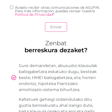
Acepto recibir otras comunicaciones de ASUFIN.
Para más información, puedes revisar nuestra
Política de Privacidad
*
Zenbat
berreskura dezaket?
Gure demandetan, abusuzko klausulak
baliogabetzea eskatuko dugu, besteak
beste, HMEI baliogabetzea, eta, horren
ondorioz, hipoteka Frantziako
amortizazio-sistema bihurtzea.
Kaltetuek gehiegi ordaindutako diru
guztia berreskuratu ahal izango dute,
baita klausula opako eta argi eta garbi