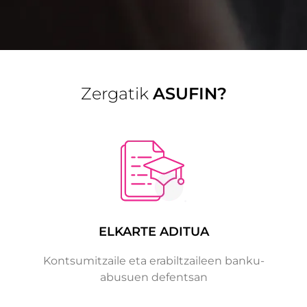
Zergatik
ASUFIN?
ELKARTE ADITUA
Kontsumitzaile eta erabiltzaileen banku-
abusuen defentsan