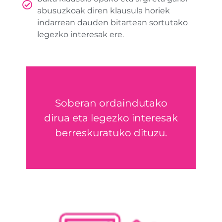
abusuzkoak diren klausula horiek
indarrean dauden bitartean sortutako
legezko interesak ere.
ERREKLAMATU
Soberan ordaindutako
dirua eta legezko interesak
berreskuratu
berreskuratuko dituzu.
Zure dirua