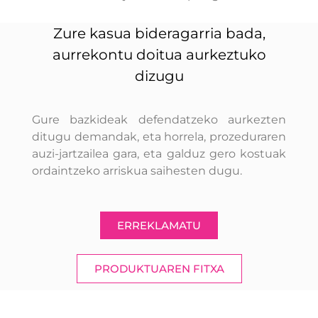
Zure kasua bideragarria bada,
aurrekontu doitua aurkeztuko
dizugu
Gure bazkideak defendatzeko aurkezten
ditugu demandak, eta horrela, prozeduraren
auzi-jartzailea gara, eta galduz gero kostuak
ordaintzeko arriskua saihesten dugu.
ERREKLAMATU
PRODUKTUAREN FITXA