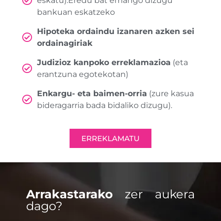
eskatu).Eredu bat emango dizugu
bankuan eskatzeko
Hipoteka ordaindu izanaren azken sei
ordainagiriak
Judizioz kanpoko erreklamazioa
(eta
erantzuna egotekotan)
Enkargu- eta baimen-orria
(zure kasua
bideragarria bada bidaliko dizugu).
ERREKLAMATU
Arrakastarako
zer aukera
dago?