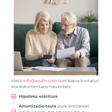
Idatzi
info@asufin.com
zure kasua kontatuz
eta dokumentazio hau bidaliz:
Hipoteka eskritura
Amortizazio-taula
(zure entitateari