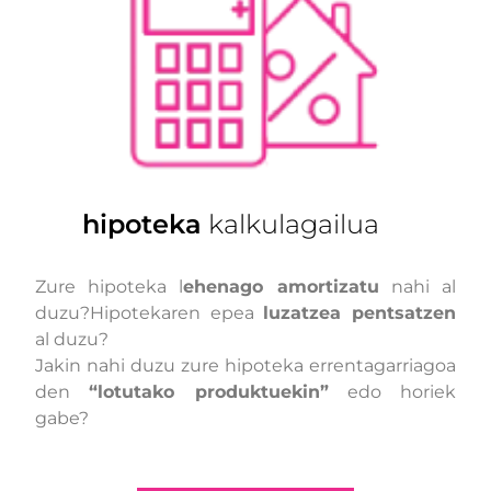
hipoteka
kalkulagailua
Zure hipoteka l
ehenago amortizatu
nahi al
duzu?Hipotekaren epea
luzatzea pentsatzen
al duzu?
Jakin nahi duzu zure hipoteka errentagarriagoa
den
“lotutako produktuekin”
edo horiek
gabe?