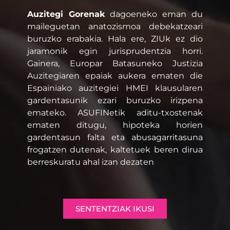
Auzitegi Gorenak
dagoeneko eman du
maileguetan anatozismoa debekatzeari
buruzko erabakia. Hala ere, ZIUk ez dio
jaramonik egin jurisprudentzia horri.
Gainera, Europar Batasuneko Justizia
Auzitegiaren epaiak aukera ematen die
Espainiako auzitegiei HMEI klausularen
gardentasunik ezari buruzko irizpena
emateko. ASUFINetik aditu-txostenak
ematen ditugu, hipoteka horien
gardentasun falta eta abusagarritasuna
frogatzen dutenak, kaltetuek beren dirua
berreskuratu ahal izan dezaten
SENTENTZIAK IKUSI