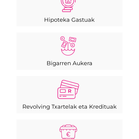
Hipoteka Gastuak
Bigarren Aukera
Revolving Txartelak eta Kredituak