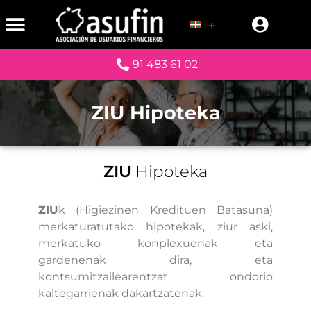
91 483 61 02
ZIU Hipoteka
ZIU
Hipoteka
ZIU
k (Higiezinen Kredituen Batasuna)
merkaturatutako hipotekak, ziur aski,
merkatuko konplexuenak eta
gardenenak dira, eta
kontsumitzailearentzat ondorio
kaltegarrienak dakartzatenak.