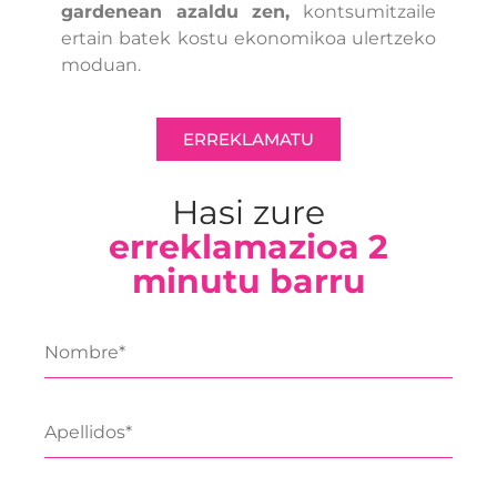
gardenean azaldu zen,
kontsumitzaile
ertain batek kostu ekonomikoa ulertzeko
moduan.
ERREKLAMATU
Hasi zure
erreklamazioa 2
minutu barru