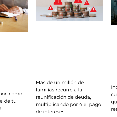
Más de un millón de
In
familias recurre a la
bor: cómo
cu
reunificación de deuda,
ta de tu
qu
multiplicando por 4 el pago
e
re
de intereses