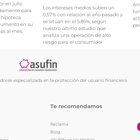
r en julio
Ant
Los intereses medios suben un
damente para
fu
0,57% con relación al año pasado y
 hipoteca
act
se sitúan en el 5,85%, según
 aumento en su
per
nuestro último estudio que
ás al mes.
analiza una operación de alto
riesgo para el consumidor
ores especializada en la protección del usuario financiero
Te recomendamos
Reclama
Blog
encia
ASUFIN en los Medios