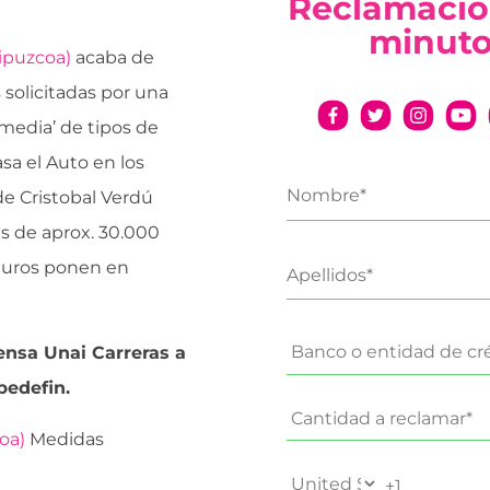
Reclamació
minut
Gipuzcoa)
acaba de
solicitadas por una
media’ de tipos de
asa el Auto en los
de Cristobal Verdú
s de aprox. 30.000
euros ponen en
fensa Unai Carreras a
pedefin.
oa)
Medidas