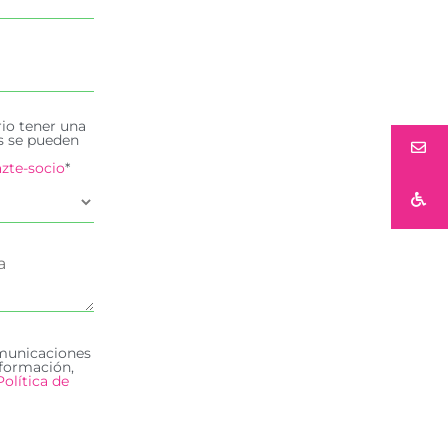
rio tener una
es se pueden
zte-socio
*
omunicaciones
formación,
Política de