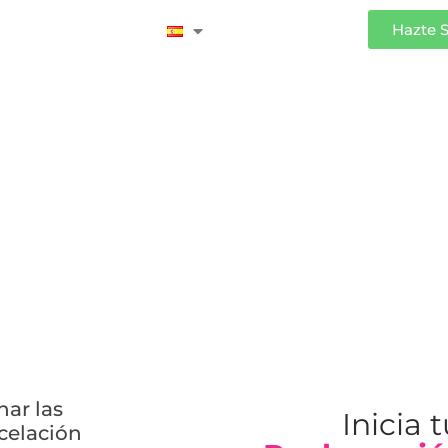
Iniciar Sesión
Hazte 
drá cobrar un swap
ar las
Inicia 
ncelación