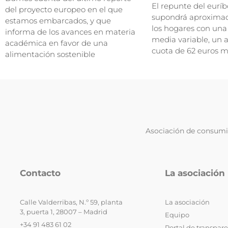
El repunte del euríbo
del proyecto europeo en el que
supondrá aproxima
estamos embarcados, y que
los hogares con una
informa de los avances en materia
media variable, un
académica en favor de una
cuota de 62 euros m
alimentación sostenible
Asociación de consumid
Contacto
La asociación
Calle Valderribas, N.º 59, planta
La asociación
3, puerta 1, 28007 – Madrid
Equipo
+34 91 483 61 02
Portal de transpar