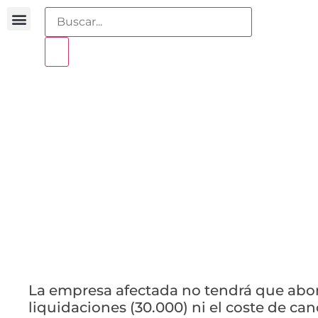
Buscador sentencias
Portal sobreendeudamiento
El Santander no po
cautelarmente
19 enero 2011
La empresa afectada no tendrá que abon
liquidaciones (30.000) ni el coste de ca