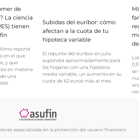
comer de
Má
? La ciencia
fa
Subidas del euríbor: cómo
UES) tienen
re
afectan a la cuota de tu
fin
mu
hipoteca variable
de
ltimo reporte
El repunte del euríbor en julio
o en el que
Lo
supondrá aproximadamente para
, y que
0,5
los hogares con una hipoteca
ces en materia
se 
media variable, un aumento en su
 de una
nue
cuota de 62 euros más al mes.
ible
ana
rie
ores especializada en la protección del usuario financiero