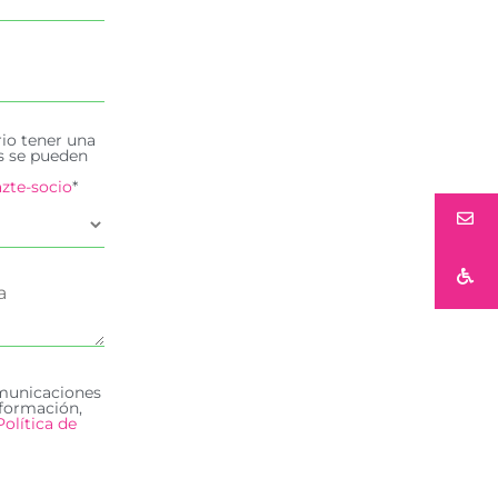
rio tener una
es se pueden
zte-socio
*
omunicaciones
formación,
Política de