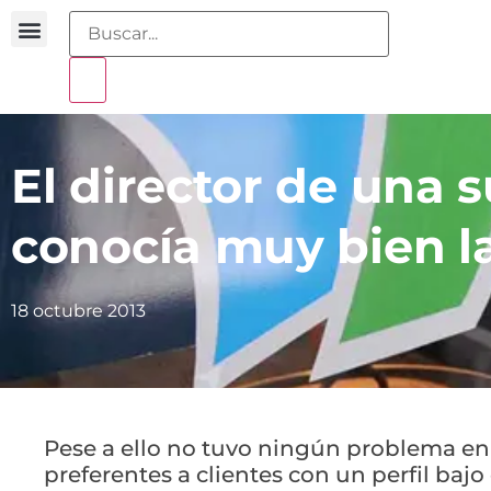
Buscador sentencias
Portal sobreendeudamiento
El director de una
conocía muy bien l
18 octubre 2013
Pese a ello no tuvo ningún problema e
preferentes a clientes con un perfil bajo