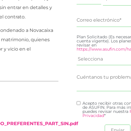
in entrar en detalles y
el contrato.
a condenado a Novacaixa
Plan Solicitado (Es necesa
el matrimonio, quienes
cuenta vigente). Los plan
revisar en
 y vicio en el
https://www.asufin.com/ha
Acepto recibir otras c
de ASUFIN. Para más in
puedes revisar nuestra
Privacidad
*
DO_PREFERENTES_PART_SIN.pdf