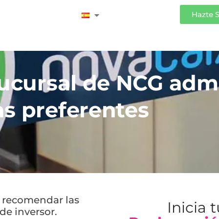
Iniciar Sesión
Hazte 
 sucursal de NCG adm
as preferentes
n recomendar las
Inicia 
 de inversor.