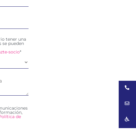
rio tener una
es se pueden
zte-socio
*
omunicaciones
formación,
Política de