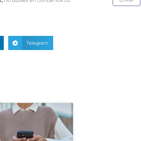
t,
no dudes en contarnos tu
Telegram