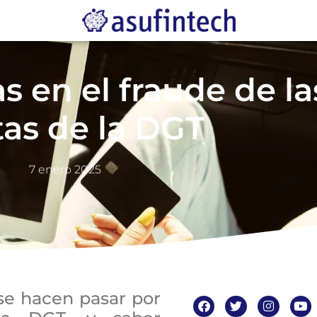
s en el fraude de la
as de la DGT
7 enero 2025
se hacen pasar por