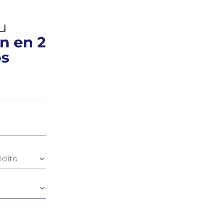
tu
n en 2
os