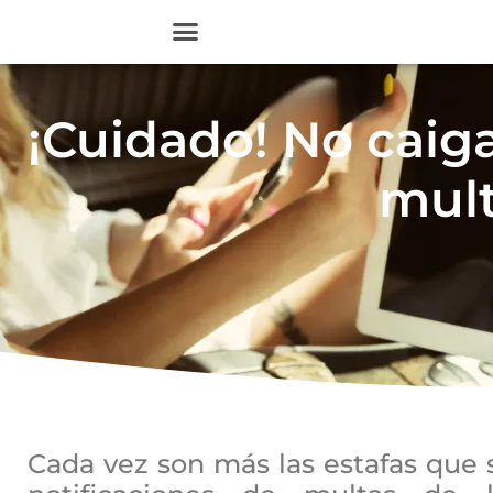
¡Cuidado! No caiga
mult
Cada vez son más las estafas que 