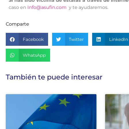
Si has sido víctima de estafas a través de Interne
caso en
Info@asufin.com
y te ayudaremos.
Comparte
Facebook
Twitter
LinkedIn
WhatsApp
También te puede interesar