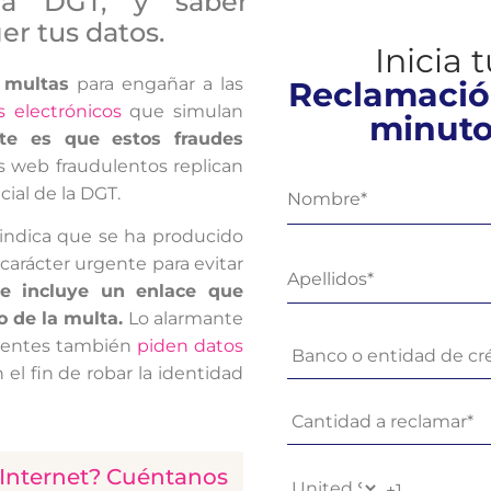
 la DGT, y saber
ger tus datos.
Inicia 
 multas
para engañar a las
Reclamació
 electrónicos
que simulan
minut
te es que estos fraudes
ios web fraudulentos replican
ial de la DGT.
indica que se ha producido
carácter urgente para evitar
e incluye un enlace que
o de la multa.
Lo alarmante
cuentes también
piden datos
n el fin de robar la identidad
e Internet? Cuéntanos