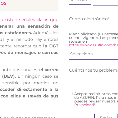
mos
 existen señales claras que
enerar una sensación de
s estafadores.
Además, los
Plan Solicitado (Es necesa
cuenta vigente). Los plan
DGT, y a menudo hay errores
revisar en
https://www.asufin.com/ha
ortante recordar que
la DGT
avés de mensajes o correos
iante dos canales:
el correo
l (DEV).
En ningún caso se
n sensible por medios no
acceder directamente a la
Acepto recibir otras c
con ellos a través de sus
de ASUFIN. Para más in
puedes revisar nuestra
Privacidad
*