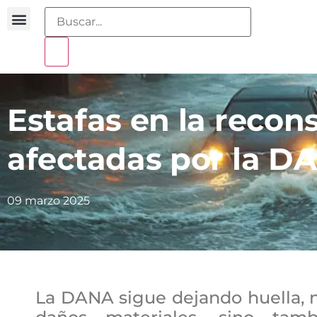
Buscador sentencias
Portal sobreendeudamiento
Estafas en la recon
afectadas por la D
09 marzo 2025
La DANA sigue dejando huella, n