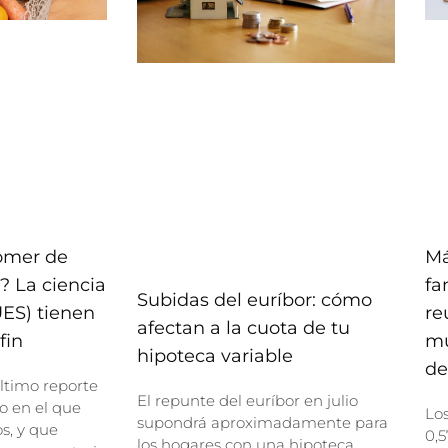
comer de
Má
? La ciencia
fa
Subidas del euríbor: cómo
UES) tienen
re
afectan a la cuota de tu
fin
mu
hipoteca variable
de
ltimo reporte
El repunte del euríbor en julio
o en el que
Lo
supondrá aproximadamente para
, y que
0,5
los hogares con una hipoteca