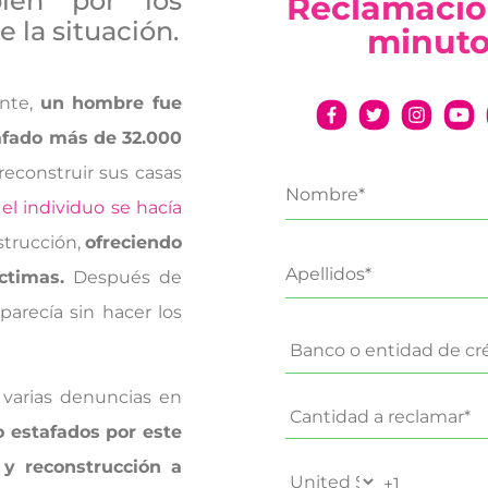
bién por los
Reclamació
 la situación.
minut
ente,
un hombre fue
tafado más de 32.000
reconstruir sus casas
 el individuo se hacía
strucción,
ofreciendo
ctimas.
Después de
parecía sin hacer los
 varias denuncias en
 estafados por este
 y reconstrucción a