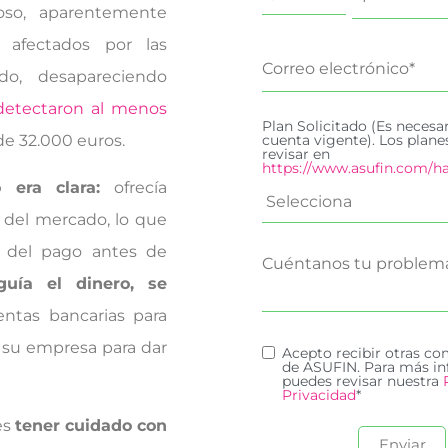
so, aparentemente
 afectados por las
do, desapareciendo
detectaron al menos
Plan Solicitado (Es necesa
cuenta vigente). Los plan
de 32.000 euros.
revisar en
https://www.asufin.com/ha
era clara:
ofrecía
 del mercado, lo que
% del pago antes de
uía el dinero, se
entas bancarias para
 su empresa para dar
Acepto recibir otras c
de ASUFIN. Para más in
puedes revisar nuestra
Privacidad
*
es
tener cuidado con