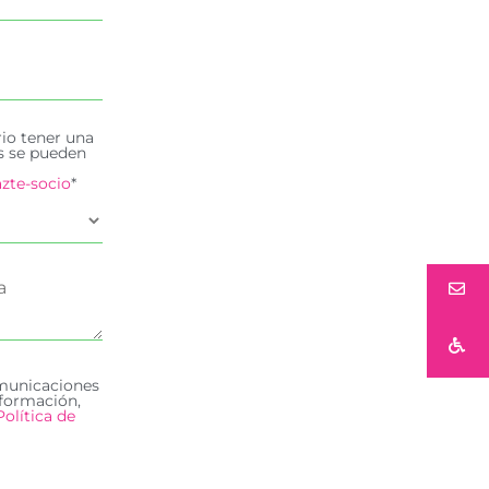
rio tener una
es se pueden
zte-socio
*
omunicaciones
formación,
Política de