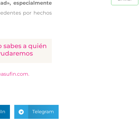
dad», especialmente
cedentes por hechos
o sabes a quién
ayudaremos
asufin.com.
In
Telegram