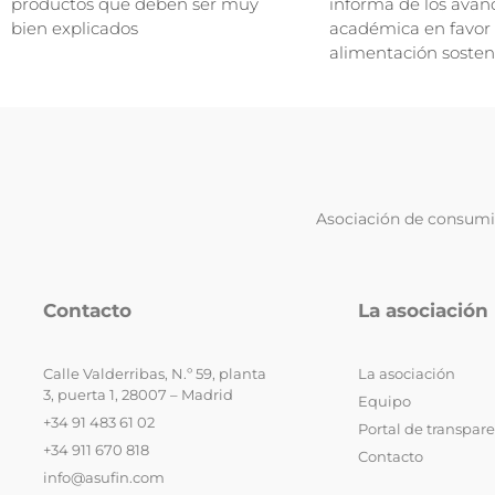
productos que deben ser muy
informa de los avan
bien explicados
académica en favor
alimentación sosten
Asociación de consumid
Contacto
La asociación
Calle Valderribas, N.º 59, planta
La asociación
3, puerta 1, 28007 – Madrid
Equipo
+34 91 483 61 02
Portal de transpar
+34 911 670 818
Contacto
info@asufin.com