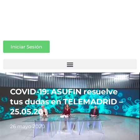
Iniciar Sesión
COVID-19: ASUFIN resuelve
tus dudas en TELEMADRID –
25.05.20
26 mayo 2020