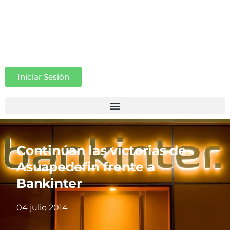
Iniciar Sesión
Continúan las victorias de
Asuapedefin frente a
Bankinter
04 julio 2014