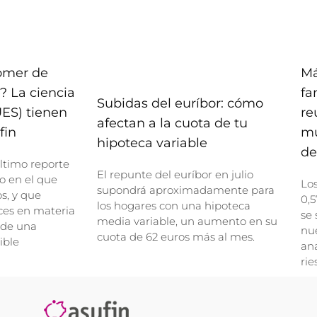
comer de
Má
? La ciencia
fa
Subidas del euríbor: cómo
UES) tienen
re
afectan a la cuota de tu
fin
mu
hipoteca variable
de
ltimo reporte
El repunte del euríbor en julio
o en el que
Lo
supondrá aproximadamente para
, y que
0,5
los hogares con una hipoteca
ces en materia
se 
media variable, un aumento en su
 de una
nue
cuota de 62 euros más al mes.
ible
ana
rie