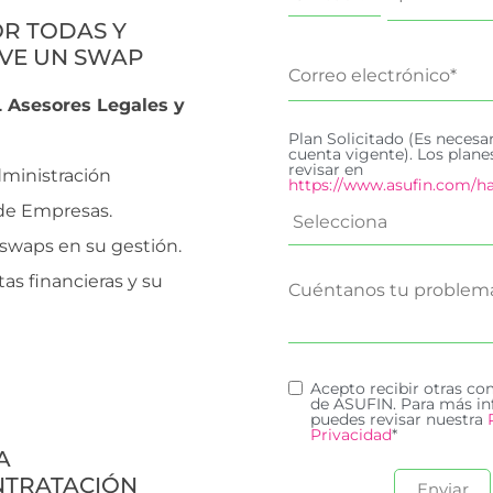
OR TODAS Y
VE UN SWAP
L Asesores Legales y
Plan Solicitado (Es necesa
cuenta vigente). Los plan
revisar en
ministración
https://www.asufin.com/ha
 de Empresas.
s swaps en su gestión.
tas financieras y su
Acepto recibir otras c
de ASUFIN. Para más in
puedes revisar nuestra
Privacidad
*
A
NTRATACIÓN