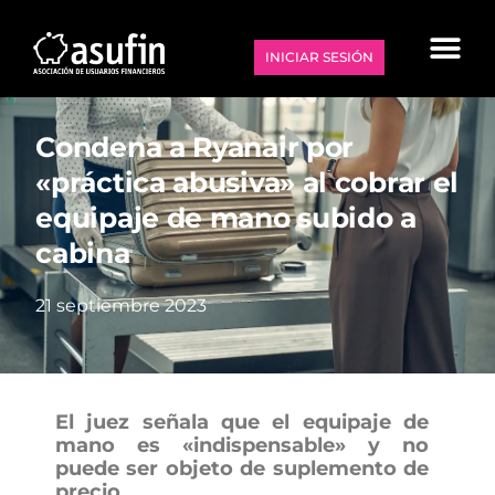
INICIAR SESIÓN
Condena a Ryanair por
«práctica abusiva» al cobrar el
equipaje de mano subido a
cabina
21 septiembre 2023
El juez señala que el equipaje de
mano es «indispensable» y no
puede ser objeto de suplemento de
precio