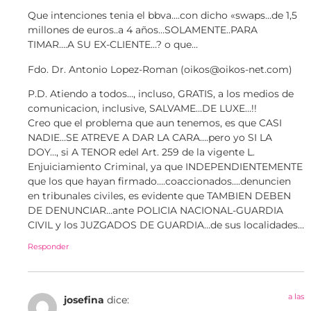
Que intenciones tenia el bbva….con dicho «swaps…de 1,5
millones de euros..a 4 años…SOLAMENTE..PARA
TIMAR….A SU EX-CLIENTE…? o que…
Fdo. Dr. Antonio Lopez-Roman (oikos@oikos-net.com)
P.D. Atiendo a todos…, incluso, GRATIS, a los medios de
comunicacion, inclusive, SALVAME…DE LUXE…!!
Creo que el problema que aun tenemos, es que CASI
NADIE…SE ATREVE A DAR LA CARA….pero yo SI LA
DOY…, si A TENOR edel Art. 259 de la vigente L.
Enjuiciamiento Criminal, ya que INDEPENDIENTEMENTE
que los que hayan firmado….coaccionados….denuncien
en tribunales civiles, es evidente que TAMBIEN DEBEN
DE DENUNCIAR…ante POLICIA NACIONAL-GUARDIA
CIVIL y los JUZGADOS DE GUARDIA…de sus localidades…
Responder
a las
josefina
dice: