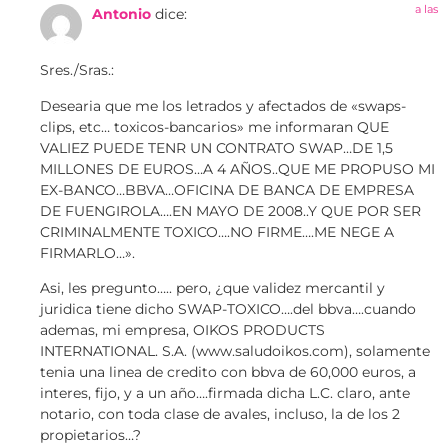
a las
Antonio
dice:
Sres./Sras.:
Desearia que me los letrados y afectados de «swaps-
clips, etc… toxicos-bancarios» me informaran QUE
VALIEZ PUEDE TENR UN CONTRATO SWAP…DE 1,5
MILLONES DE EUROS…A 4 AÑOS..QUE ME PROPUSO MI
EX-BANCO…BBVA…OFICINA DE BANCA DE EMPRESA
DE FUENGIROLA….EN MAYO DE 2008..Y QUE POR SER
CRIMINALMENTE TOXICO….NO FIRME….ME NEGE A
FIRMARLO…».
Asi, les pregunto….. pero, ¿que validez mercantil y
juridica tiene dicho SWAP-TOXICO….del bbva….cuando
ademas, mi empresa, OIKOS PRODUCTS
INTERNATIONAL. S.A. (www.saludoikos.com), solamente
tenia una linea de credito con bbva de 60,000 euros, a
interes, fijo, y a un año….firmada dicha L.C. claro, ante
notario, con toda clase de avales, incluso, la de los 2
propietarios…?