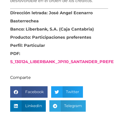
desfavorable en el orden de los créditos
.
Dirección letrada: José Angel Ecenarro
Basterrechea
Banco: Liberbank, S.A. (Caja Cantabria)
Producto: Participaciones preferentes
Perfil: Particular
PDF:
S_130124_LIBERBANK_JPI10_SANTANDER_PREF
Comparte
Facebook
Twitter
LinkedIn
Telegram