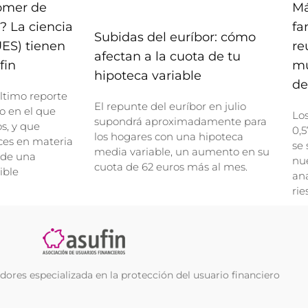
comer de
Má
? La ciencia
fa
Subidas del euríbor: cómo
UES) tienen
re
afectan a la cuota de tu
fin
mu
hipoteca variable
de
ltimo reporte
El repunte del euríbor en julio
o en el que
Lo
supondrá aproximadamente para
, y que
0,5
los hogares con una hipoteca
ces en materia
se 
media variable, un aumento en su
 de una
nue
cuota de 62 euros más al mes.
ible
ana
rie
ores especializada en la protección del usuario financiero