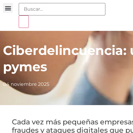
Buscador sentencias
Portal sobreendeudamiento
Ciberdelincuencia: 
pymes
04 noviembre 2025
Cada vez más pequeñas empresas
fraudes y ataques digitales que 