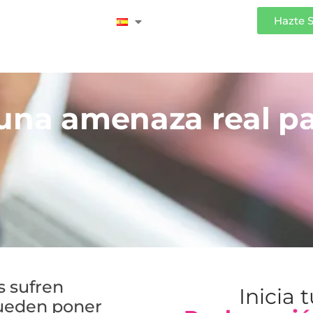
Iniciar Sesión
Hazte 
una amenaza real pa
 sufren
Inicia 
pueden poner