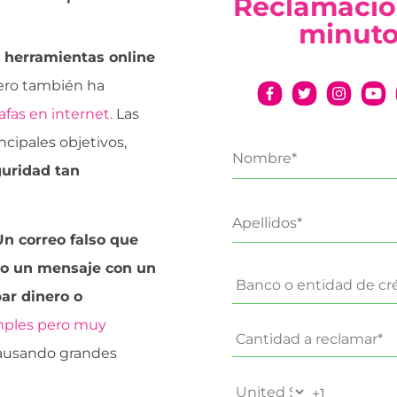
Reclamació
minut
de herramientas online
 pero también ha
fas en internet.
Las
cipales objetivos,
uridad tan
Un correo falso que
 o un mensaje con un
ar dinero o
imples pero muy
 causando grandes