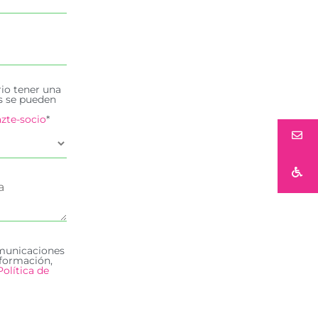
rio tener una
es se pueden
zte-socio
*
omunicaciones
formación,
Política de