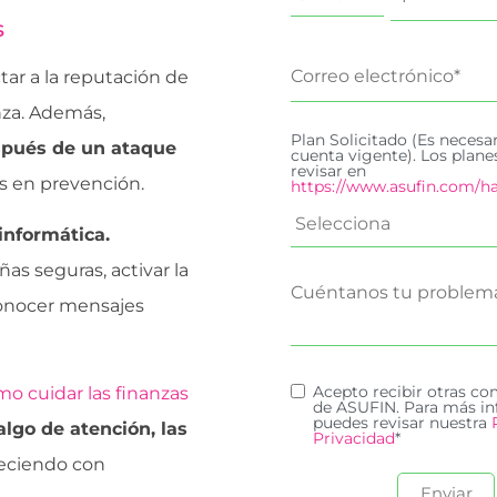
s
ar a la reputación de
nza. Además,
Plan Solicitado (Es necesa
espués de un ataque
cuenta vigente). Los plan
revisar en
s en prevención.
https://www.asufin.com/ha
informática.
ñas seguras, activar la
conocer mensajes
Acepto recibir otras c
mo cuidar las finanzas
de ASUFIN. Para más in
puedes revisar nuestra
lgo de atención, las
Privacidad
*
reciendo con