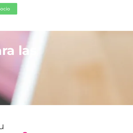
Socio
ra las
tu