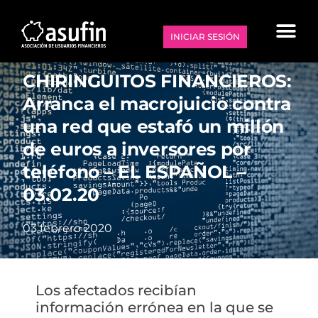
INICIAR SESIÓN
CHIRINGUITOS FINANCIEROS:
Arranca el macrojuicio contra
una red que estafó un millón
de euros a inversores por
teléfono – EL ESPAÑOL –
03.02.20
03 febrero 2020
Los afectados recibían
información errónea en la que se