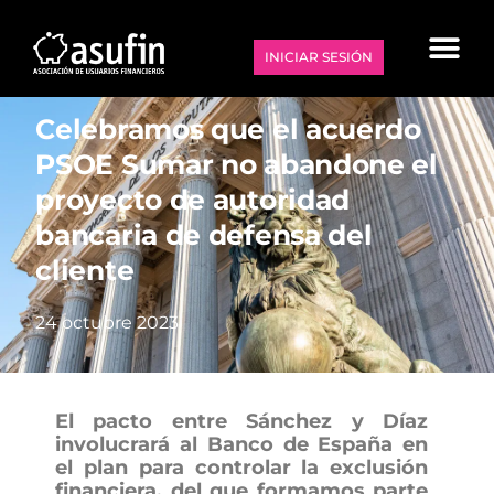
INICIAR SESIÓN
Celebramos que el acuerdo
PSOE Sumar no abandone el
proyecto de autoridad
bancaria de defensa del
cliente
24 octubre 2023
El pacto entre Sánchez y Díaz
involucrará al Banco de España en
el plan para controlar la exclusión
financiera, del que formamos parte