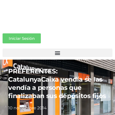
Iniciar Sesión
PREFERENTES:
CatalunyaCaixa vendía se las
vendía a personas que
finalizaban sus depósitos fijos
10 noviembre 2014